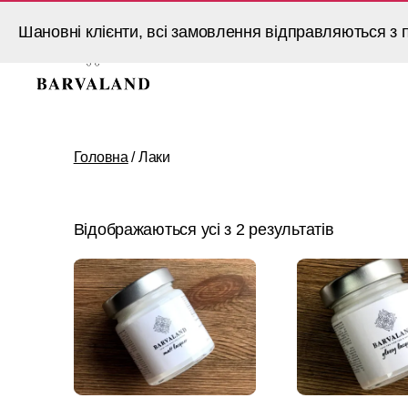
Шановні клієнти, всі замовлення відправляються з п
BARVALAND
Головна
/ Лаки
Відображаються усі з 2 результатів
Цей
Цей
товар
товар
має
має
кілька
кілька
варіантів.
варіантів.
Параметри
Параметри