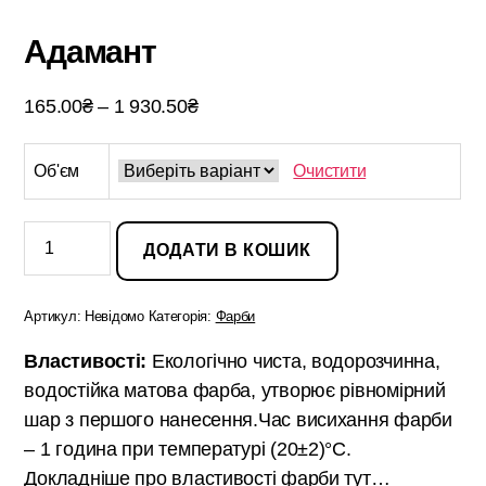
Адамант
Діапазон
165.00
₴
–
1 930.50
₴
цін:
від
Об'єм
Очистити
165.00₴
до
Адамант
кількість
1
ДОДАТИ В КОШИК
930.50₴
Артикул:
Невідомо
Категорія:
Фарби
Властивості:
Екологічно чиста, водорозчинна,
водостійка матова фарба, утворює рівномірний
шар з першого нанесення.Час висихання фарби
– 1 година при температурі (20±2)°С.
Докладніше про властивості фарби
тут…