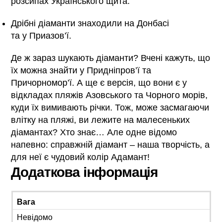
розсипах Українського щита.
Дрібні діаманти знаходили на Донбасі
та у Приазов’ї.
Де ж зараз шукають діаманти? Вчені кажуть, що
їх можна знайти у Придніпров’ї та
Причорномор’ї. А ще є версія, що вони є у
відкладах пляжів Азовського та Чорного морів,
куди їх вимивають річки. Тож, може засмагаючи
влітку на пляжі, ви лежите на малесеньких
діамантах? Хто знає… Але одне відомо
напевно: справжній діамант – наша творчість, а
для неї є чудовий колір Адамант!
Додаткова інформація
Вага
Невідомо