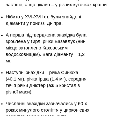
частіше, а що цікаво – у різних куточках країни:
Нібито у ХVІ-ХVІІ ст. були знайдені
діаманти у пониззі Дніпра.
А перша підтверджена знахідка була
зроблена у гирлі річки Базавлук (нині
місце затоплено Каховським
водосховищем). Вага діаманту – 1,2
мг.
Наступні знахідки – річка Синюха
(40,1 мг), річка Ірша (1,4 мг), середня
течія річки Дністер (аж 5 кристалів
різної маси).
Численні знахідки зазначались у 60-х
роках минулого століття у цирконієвих