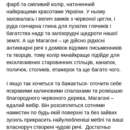
фарб та сміливий колір, натхненний
найкращими красотами України. У ньому
заховалась і велич замків з червоної цегли, і
руда гончарна глина для пузатих глечиків і
багатства надр та залізорудні щедроти нашої
землі. А ще Магагоні – це дійсно рідкісні
антикварні речі з домівок відомих письменників
та творців, тому колір якнайкраще підійде для
ексклюзивних старовинних стільців, канапок,
поличок, столиків, етажерок та ще багато чого.
І якщо так хочеться та бажається- оточити себе
яскравими калиновими спалахами та розкішшю
благородного червоного дерева, Магагоні –
вдалий вибір. Він розсиплеться сотнями
намистин по будь-якій поверхні та без зайвих
зусиль прикрасить найулюбленіші меблі та ваші
власноруч створені чудові речі. Достатньо