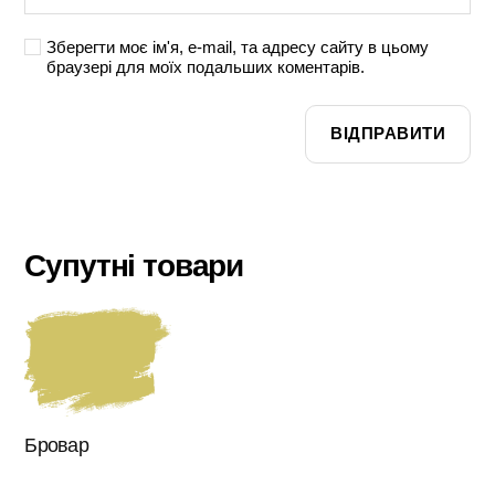
Зберегти моє ім'я, e-mail, та адресу сайту в цьому
браузері для моїх подальших коментарів.
Супутні товари
Цей
товар
має
кілька
варіантів.
Бровар
Параметри