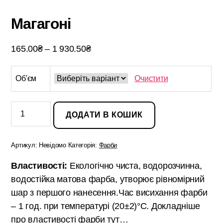
Магагоні
Діапазон
165.00
₴
–
1 930.50
₴
цін:
від
Об'єм
Очистити
165.00₴
до
Магагоні
кількість
1
ДОДАТИ В КОШИК
930.50₴
Артикул:
Невідомо
Категорія:
Фарби
Властивості:
Екологічно чиста, водорозчинна,
водостійка матова фарба, утворює рівномірний
шар з першого нанесення.Час висихання фарби
– 1 год. при температурі (20±2)°С. Докладніше
про властивості фарби
тут…