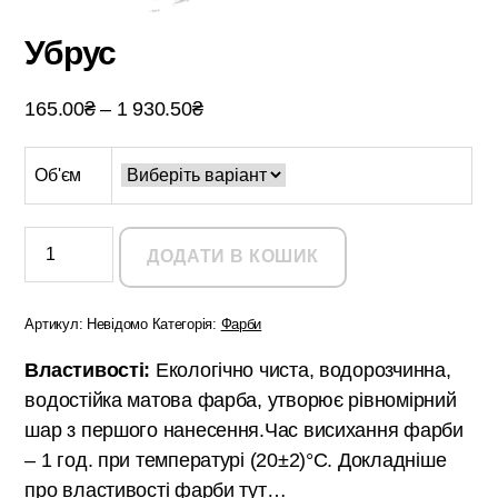
Убрус
Діапазон
165.00
₴
–
1 930.50
₴
цін:
від
Об'єм
165.00₴
до
Убрус
кількість
1
ДОДАТИ В КОШИК
930.50₴
Артикул:
Невідомо
Категорія:
Фарби
Властивості:
Екологічно чиста, водорозчинна,
водостійка матова фарба, утворює рівномірний
шар з першого нанесення.Час висихання фарби
– 1 год. при температурі (20±2)°С. Докладніше
про властивості фарби
тут…