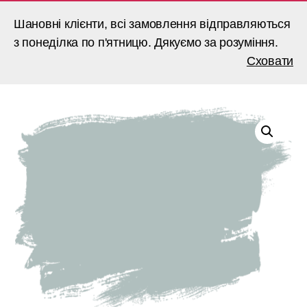
Шановні клієнти, всі замовлення відправляються
з понеділка по п'ятницю. Дякуємо за розуміння.
Пошук
Меню
BARVALAND
Сховати
Головна
/
Фарби
/ Убрус