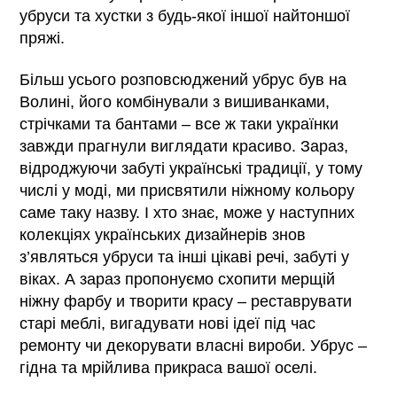
убруси та хустки з будь-якої іншої найтоншої
пряжі.
Більш усього розповсюджений убрус був на
Волині, його комбінували з вишиванками,
стрічками та бантами – все ж таки українки
завжди прагнули виглядати красиво. Зараз,
відроджуючи забуті українські традиції, у тому
числі у моді, ми присвятили ніжному кольору
саме таку назву. І хто знає, може у наступних
колекціях українських дизайнерів знов
з’являться убруси та інші цікаві речі, забуті у
віках. А зараз пропонуємо схопити мерщій
ніжну фарбу и творити красу – реставрувати
старі меблі, вигадувати нові ідеї під час
ремонту чи декорувати власні вироби. Убрус –
гідна та мрійлива прикраса вашої оселі.